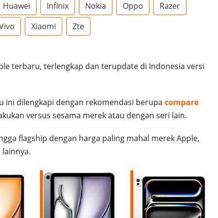
Huawei
Infinix
Nokia
Oppo
Razer
Vivo
Xiaomi
Zte
ple terbaru, terlengkap dan terupdate di Indonesia versi
u ini dilengkapi dengan rekomendasi berupa
compare
lakukan versus sesama merek atau dengan seri lain.
ngga flagship dengan harga paling mahal merek Apple,
u
lainnya.