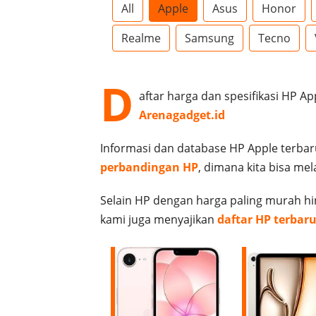
All
Apple
Asus
Honor
Realme
Samsung
Tecno
D
aftar harga dan spesifikasi HP Ap
Arenagadget.id
Informasi dan database HP Apple terbar
perbandingan HP
, dimana kita bisa me
Selain HP dengan harga paling murah hi
kami juga menyajikan
daftar HP terbar