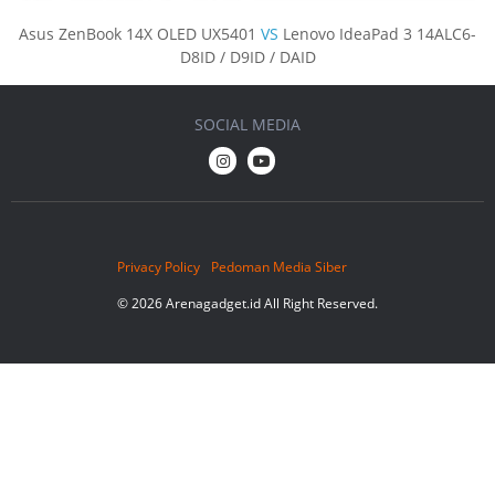
Asus ZenBook 14X OLED UX5401
VS
Lenovo IdeaPad 3 14ALC6-
D8ID / D9ID / DAID
SOCIAL MEDIA
Privacy Policy
Pedoman Media Siber
© 2026 Arenagadget.id All Right Reserved.