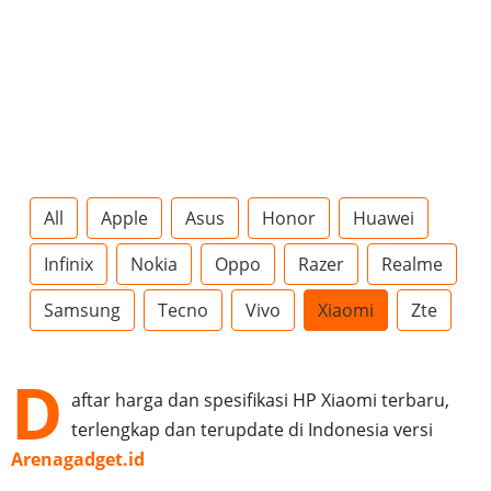
All
Apple
Asus
Honor
Huawei
Infinix
Nokia
Oppo
Razer
Realme
Samsung
Tecno
Vivo
Xiaomi
Zte
D
aftar harga dan spesifikasi HP Xiaomi terbaru,
terlengkap dan terupdate di Indonesia versi
Arenagadget.id