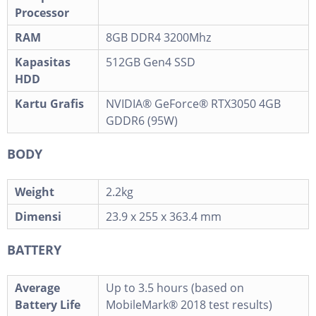
Processor
RAM
8GB DDR4 3200Mhz
Kapasitas
512GB Gen4 SSD
HDD
Kartu Grafis
NVIDIA® GeForce® RTX3050 4GB
GDDR6 (95W)
BODY
Weight
2.2kg
Dimensi
23.9 x 255 x 363.4 mm
BATTERY
Average
Up to 3.5 hours (based on
Battery Life
MobileMark® 2018 test results)