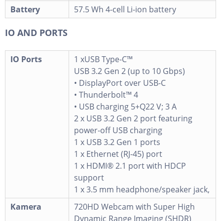
Battery
57.5 Wh 4-cell Li-ion battery
IO AND PORTS
IO Ports
1 xUSB Type-C™
USB 3.2 Gen 2 (up to 10 Gbps)
• DisplayPort over USB-C
• Thunderbolt™ 4
• USB charging 5+Q22 V; 3 A
2 x USB 3.2 Gen 2 port featuring
power-off USB charging
1 x USB 3.2 Gen 1 ports
1 x Ethernet (RJ-45) port
1 x HDMI® 2.1 port with HDCP
support
1 x 3.5 mm headphone/speaker jack,
Kamera
720HD Webcam with Super High
Dynamic Range Imaging (SHDR)