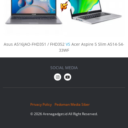
Asus A516JAO-FHD351 / FHD352
VS
Acer Aspire 5 Slim A514-54-
33WF
SOCIAL MEDIA
Privacy Policy
Pedoman Media Siber
© 2026 Arenagadget.id All Right Reserved.