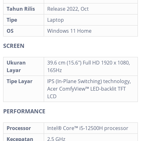
Tahun Rilis
Release 2022, Oct
Tipe
Laptop
OS
Windows 11 Home
SCREEN
Ukuran
39.6 cm (15.6") Full HD 1920 x 1080,
Layar
165Hz
Tipe Layar
IPS (In-Plane Switching) technology,
Acer ComfyView™ LED-backlit TFT
LCD
PERFORMANCE
Processor
Intel® Core™ i5-12500H processor
Kecepatan
2.5 GHz