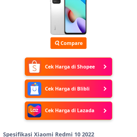
Compare
Cek Harga di Shopee
Cek Harga di Blibli
Cek Harga di Lazada
Spesifikasi Xiaomi Redmi 10 2022