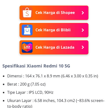
Cek Harga di Shopee
Cek Harga di Blibli
Cek Harga di Lazada
Spesifikasi Xiaomi Redmi 10 5G
Dimensi : 164 x 76.1 x 8.9 mm (6.46 x 3.00 x 0.35 in)
Berat : 200 g (7.05 oz)
Tipe Layar : IPS LCD, 90Hz
Ukuran Layar : 6.58 inches, 104.3 cm2 (~83.6% screen-
to-body ratio)