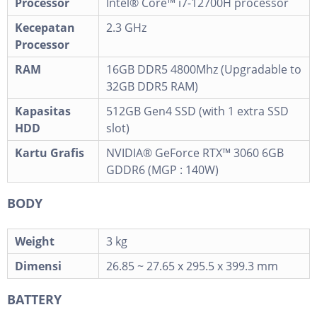
Processor
Intel® Core™ i7-12700H processor
Kecepatan
2.3 GHz
Processor
RAM
16GB DDR5 4800Mhz (Upgradable to
32GB DDR5 RAM)
Kapasitas
512GB Gen4 SSD (with 1 extra SSD
HDD
slot)
Kartu Grafis
NVIDIA® GeForce RTX™ 3060 6GB
GDDR6 (MGP : 140W)
BODY
Weight
3 kg
Dimensi
26.85 ~ 27.65 x 295.5 x 399.3 mm
BATTERY