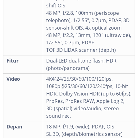
shift OIS
48 MP, f/2.8, 100mm (periscope
telephoto), 1/2.55", 0.7µm, PDAF, 3D
sensor‑shift OIS, 4x optical zoom
48 MP, f/2.2, 13mm, 120˚ (ultrawide),
1/2.55", 0.7µm, PDAF
TOF 3D LiDAR scanner (depth)
Fitur
Dual-LED dual-tone flash, HDR
(photo/panorama)
Video
4K@24/25/30/60/100/120fps,
1080p@25/30/60/120/240fps, 10-bit
HDR, Dolby Vision HDR (up to 60fps),
ProRes, ProRes RAW, Apple Log 2,
3D (spatial) video/audio, stereo
sound rec.
Depan
18 MP, f/1.9, (wide), PDAF, OIS
SL 3D, (depth/biometrics sensor)