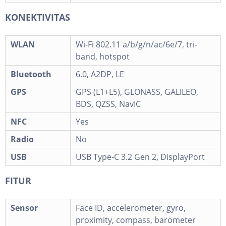
KONEKTIVITAS
WLAN
Wi-Fi 802.11 a/b/g/n/ac/6e/7, tri-
band, hotspot
Bluetooth
6.0, A2DP, LE
GPS
GPS (L1+L5), GLONASS, GALILEO,
BDS, QZSS, NavIC
NFC
Yes
Radio
No
USB
USB Type-C 3.2 Gen 2, DisplayPort
FITUR
Sensor
Face ID, accelerometer, gyro,
proximity, compass, barometer