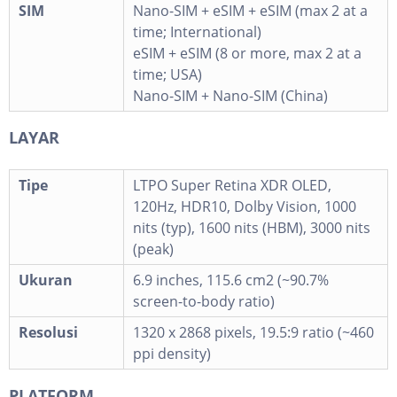
SIM
Nano-SIM + eSIM + eSIM (max 2 at a
time; International)
eSIM + eSIM (8 or more, max 2 at a
time; USA)
Nano-SIM + Nano-SIM (China)
LAYAR
Tipe
LTPO Super Retina XDR OLED,
120Hz, HDR10, Dolby Vision, 1000
nits (typ), 1600 nits (HBM), 3000 nits
(peak)
Ukuran
6.9 inches, 115.6 cm2 (~90.7%
screen-to-body ratio)
Resolusi
1320 x 2868 pixels, 19.5:9 ratio (~460
ppi density)
PLATFORM