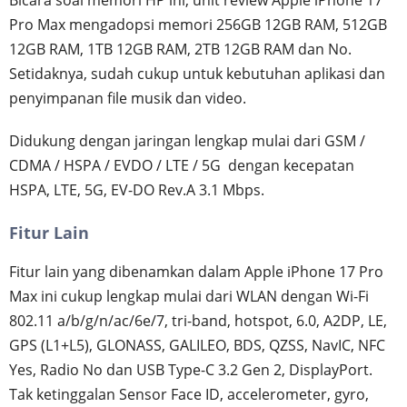
Bicara soal memori HP ini, unit review Apple iPhone 17
Pro Max mengadopsi memori 256GB 12GB RAM, 512GB
12GB RAM, 1TB 12GB RAM, 2TB 12GB RAM dan No.
Setidaknya, sudah cukup untuk kebutuhan aplikasi dan
penyimpanan file musik dan video.
Didukung dengan jaringan lengkap mulai dari GSM /
CDMA / HSPA / EVDO / LTE / 5G dengan kecepatan
HSPA, LTE, 5G, EV-DO Rev.A 3.1 Mbps.
Fitur Lain
Fitur lain yang dibenamkan dalam Apple iPhone 17 Pro
Max ini cukup lengkap mulai dari WLAN dengan Wi-Fi
802.11 a/b/g/n/ac/6e/7, tri-band, hotspot, 6.0, A2DP, LE,
GPS (L1+L5), GLONASS, GALILEO, BDS, QZSS, NavIC, NFC
Yes, Radio No dan USB Type-C 3.2 Gen 2, DisplayPort.
Tak ketinggalan Sensor Face ID, accelerometer, gyro,