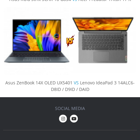
Asus ZenBook 14X OLED UX5401
VS
Lenovo IdeaPad 3 14ALC6-
D8ID / D9ID / DAID
SOCIAL MEDIA