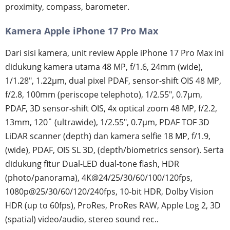
proximity, compass, barometer.
Kamera Apple iPhone 17 Pro Max
Dari sisi kamera, unit review Apple iPhone 17 Pro Max ini
didukung kamera utama 48 MP, f/1.6, 24mm (wide),
1/1.28", 1.22µm, dual pixel PDAF, sensor-shift OIS 48 MP,
f/2.8, 100mm (periscope telephoto), 1/2.55", 0.7µm,
PDAF, 3D sensor‑shift OIS, 4x optical zoom 48 MP, f/2.2,
13mm, 120˚ (ultrawide), 1/2.55", 0.7µm, PDAF TOF 3D
LiDAR scanner (depth) dan kamera selfie 18 MP, f/1.9,
(wide), PDAF, OIS SL 3D, (depth/biometrics sensor). Serta
didukung fitur Dual-LED dual-tone flash, HDR
(photo/panorama), 4K@24/25/30/60/100/120fps,
1080p@25/30/60/120/240fps, 10-bit HDR, Dolby Vision
HDR (up to 60fps), ProRes, ProRes RAW, Apple Log 2, 3D
(spatial) video/audio, stereo sound rec..