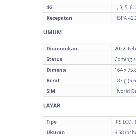
4G
1, 3, 5, 8,
Kecepatan
HSPA 42.
UMUM
Diumumkan
2022, Feb
Status
Coming so
Dimensi
164 x 75.8
Berat
187 g (6.6
SIM
Hybrid Du
LAYAR
Tipe
IPS LCD,
Ukuran
6.58 inch