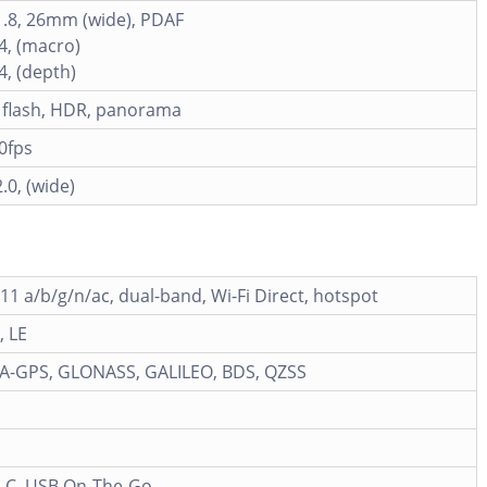
1.8, 26mm (wide), PDAF
.4, (macro)
4, (depth)
 flash, HDR, panorama
0fps
.0, (wide)
.11 a/b/g/n/ac, dual-band, Wi-Fi Direct, hotspot
, LE
h A-GPS, GLONASS, GALILEO, BDS, QZSS
-C, USB On-The-Go