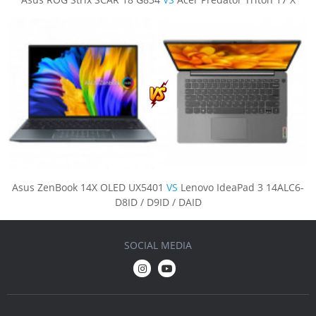
Asus ZenBook 14X OLED UX5401
VS
Lenovo IdeaPad 3 14ALC6-
D8ID / D9ID / DAID
SOCIAL MEDIA