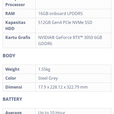
Processor
RAM
16GB onboard LPDDR5
Kapasitas
512GB Gen4 PCIe NVMe SSD
HDD
Kartu Grafis
NVIDIA® GeForce RTX™ 3050 6GB
GDDR6
BODY
Weight
1.55kg
Color
Steel Grey
Dimensi
17.9 x 228.12 x 322.79 mm
BATTERY
Average
Up to 10 Hour