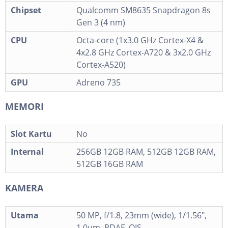
Chipset
Qualcomm SM8635 Snapdragon 8s
Gen 3 (4 nm)
CPU
Octa-core (1x3.0 GHz Cortex-X4 &
4x2.8 GHz Cortex-A720 & 3x2.0 GHz
Cortex-A520)
GPU
Adreno 735
MEMORI
Slot Kartu
No
Internal
256GB 12GB RAM, 512GB 12GB RAM,
512GB 16GB RAM
KAMERA
Utama
50 MP, f/1.8, 23mm (wide), 1/1.56",
1.0µm, PDAF, OIS