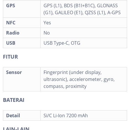
GPS
GPS (L1), BDS (B1I+B1C), GLONASS
(G1), GALILEO (E1), QZSS (L1), A-GPS
NFC
Yes
Radio
No
USB
USB Type-C, OTG
FITUR
Sensor
Fingerprint (under display,
ultrasonic), accelerometer, gyro,
compass, proximity
BATERAI
Detail
Si/C Li-Ion 7200 mAh
LAIN-LAIN