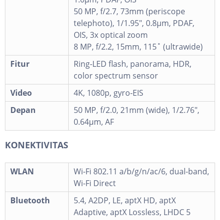
50 MP, f/2.7, 73mm (periscope
telephoto), 1/1.95", 0.8µm, PDAF,
OIS, 3x optical zoom
8 MP, f/2.2, 15mm, 115˚ (ultrawide)
Fitur
Ring-LED flash, panorama, HDR,
color spectrum sensor
Video
4K, 1080p, gyro-EIS
Depan
50 MP, f/2.0, 21mm (wide), 1/2.76",
0.64µm, AF
KONEKTIVITAS
WLAN
Wi-Fi 802.11 a/b/g/n/ac/6, dual-band,
Wi-Fi Direct
Bluetooth
5.4, A2DP, LE, aptX HD, aptX
Adaptive, aptX Lossless, LHDC 5