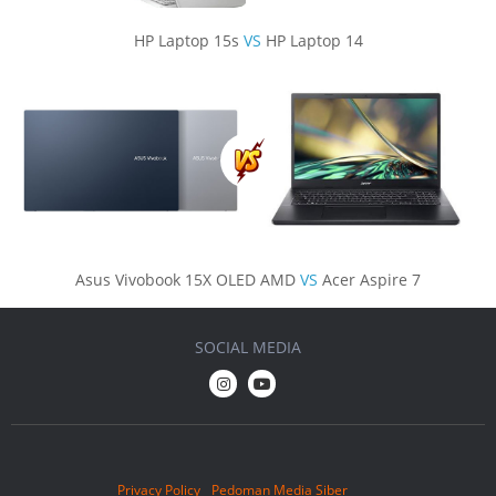
HP Laptop 15s
VS
HP Laptop 14
Asus Vivobook 15X OLED AMD
VS
Acer Aspire 7
SOCIAL MEDIA
Privacy Policy
Pedoman Media Siber