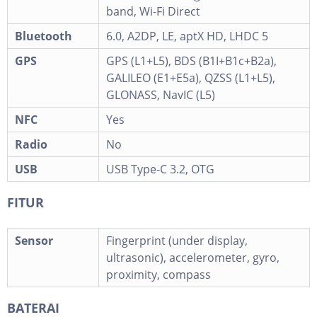
band, Wi-Fi Direct
Bluetooth
6.0, A2DP, LE, aptX HD, LHDC 5
GPS
GPS (L1+L5), BDS (B1I+B1c+B2a),
GALILEO (E1+E5a), QZSS (L1+L5),
GLONASS, NavIC (L5)
NFC
Yes
Radio
No
USB
USB Type-C 3.2, OTG
FITUR
Sensor
Fingerprint (under display,
ultrasonic), accelerometer, gyro,
proximity, compass
BATERAI