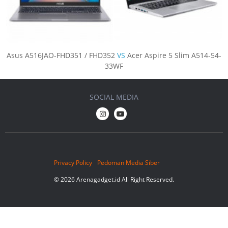
Asus A516JAO-FHD351 / FHD352
VS
Acer Aspire 5 Slim A514-54-
33WF
SOCIAL MEDIA
Privacy Policy
Pedoman Media Siber
© 2026 Arenagadget.id All Right Reserved.