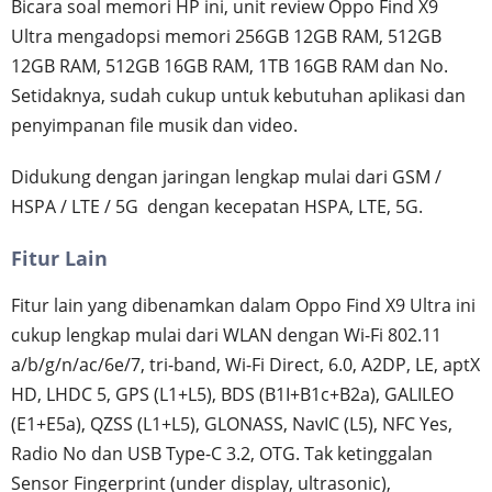
Bicara soal memori HP ini, unit review Oppo Find X9
Ultra mengadopsi memori 256GB 12GB RAM, 512GB
12GB RAM, 512GB 16GB RAM, 1TB 16GB RAM dan No.
Setidaknya, sudah cukup untuk kebutuhan aplikasi dan
penyimpanan file musik dan video.
Didukung dengan jaringan lengkap mulai dari GSM /
HSPA / LTE / 5G dengan kecepatan HSPA, LTE, 5G.
Fitur Lain
Fitur lain yang dibenamkan dalam Oppo Find X9 Ultra ini
cukup lengkap mulai dari WLAN dengan Wi-Fi 802.11
a/b/g/n/ac/6e/7, tri-band, Wi-Fi Direct, 6.0, A2DP, LE, aptX
HD, LHDC 5, GPS (L1+L5), BDS (B1I+B1c+B2a), GALILEO
(E1+E5a), QZSS (L1+L5), GLONASS, NavIC (L5), NFC Yes,
Radio No dan USB Type-C 3.2, OTG. Tak ketinggalan
Sensor Fingerprint (under display, ultrasonic),