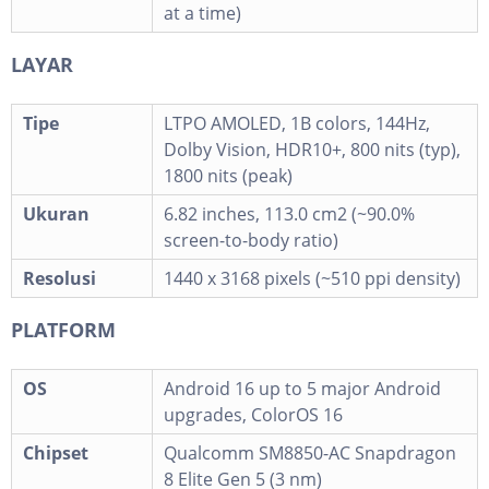
at a time)
LAYAR
Tipe
LTPO AMOLED, 1B colors, 144Hz,
Dolby Vision, HDR10+, 800 nits (typ),
1800 nits (peak)
Ukuran
6.82 inches, 113.0 cm2 (~90.0%
screen-to-body ratio)
Resolusi
1440 x 3168 pixels (~510 ppi density)
PLATFORM
OS
Android 16 up to 5 major Android
upgrades, ColorOS 16
Chipset
Qualcomm SM8850-AC Snapdragon
8 Elite Gen 5 (3 nm)