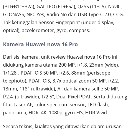
(B1I+B1c+B2a), GALILEO (E1+E5a), QZSS (L1+L5), NavIC,
GLONASS, NFC Yes, Radio No dan USB Type-C 2.0, OTG.
Tak ketinggalan Sensor Fingerprint (under display,
optical), accelerometer, gyro, compass.
Kamera Huawei nova 16 Pro
Dari sisi kamera, unit review Huawei nova 16 Pro ini
didukung kamera utama 200 MP, f/1.8, 23mm (wide),
1/1.28", PDAF, OIS 50 MP, f/2.6, 88mm (periscope
telephoto), PDAF, OIS, 3.7x optical zoom 50 MP, f/2.2,
13mm, 118˚ (ultrawide), AF dan kamera selfie 50 MP,
f/2.4, (ultrawide), 1/2.5", Dual Pixel PDAF. Serta didukung
fitur Laser AF, color spectrum sensor, LED flash,
panorama, HDR, 4K, 1080p, gyro-EIS, HDR Vivid.
Secara teknis, kualitas yang ditawarkan dalam urusan