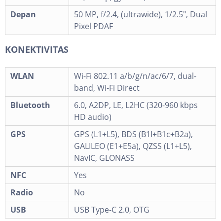
Depan
50 MP, f/2.4, (ultrawide), 1/2.5", Dual
Pixel PDAF
KONEKTIVITAS
WLAN
Wi-Fi 802.11 a/b/g/n/ac/6/7, dual-
band, Wi-Fi Direct
Bluetooth
6.0, A2DP, LE, L2HC (320-960 kbps
HD audio)
GPS
GPS (L1+L5), BDS (B1I+B1c+B2a),
GALILEO (E1+E5a), QZSS (L1+L5),
NavIC, GLONASS
NFC
Yes
Radio
No
USB
USB Type-C 2.0, OTG