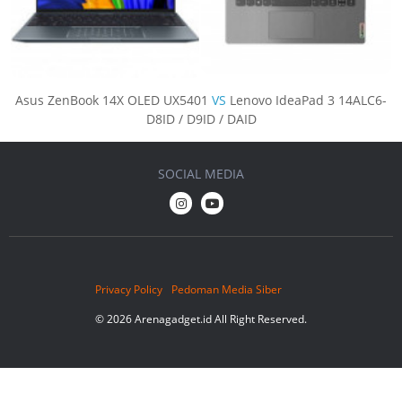
Asus ZenBook 14X OLED UX5401
VS
Lenovo IdeaPad 3 14ALC6-
D8ID / D9ID / DAID
SOCIAL MEDIA
Privacy Policy
Pedoman Media Siber
© 2026 Arenagadget.id All Right Reserved.