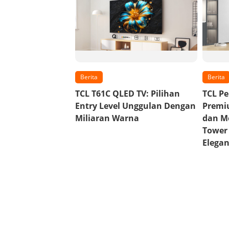
Berita
Berita
TCL T61C QLED TV: Pilihan
TCL P
Entry Level Unggulan Dengan
Premiu
Miliaran Warna
dan M
Tower
Elega