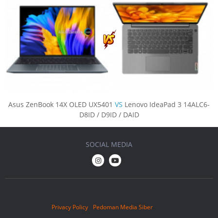
Asus ZenBook 14X OLED UX5401
VS
Lenovo IdeaPad 3 14ALC6-
D8ID / D9ID / DAID
SOCIAL MEDIA
Privacy Policy
Pedoman Media Siber