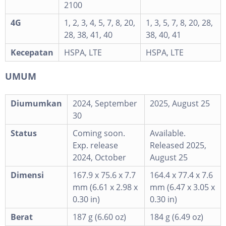
2100
4G
1, 2, 3, 4, 5, 7, 8, 20,
1, 3, 5, 7, 8, 20, 28,
28, 38, 41, 40
38, 40, 41
Kecepatan
HSPA, LTE
HSPA, LTE
UMUM
Diumumkan
2024, September
2025, August 25
30
Status
Coming soon.
Available.
Exp. release
Released 2025,
2024, October
August 25
Dimensi
167.9 x 75.6 x 7.7
164.4 x 77.4 x 7.6
mm (6.61 x 2.98 x
mm (6.47 x 3.05 x
0.30 in)
0.30 in)
Berat
187 g (6.60 oz)
184 g (6.49 oz)