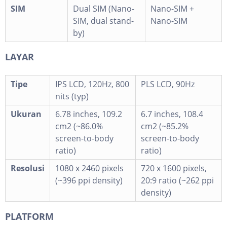
SIM
Dual SIM (Nano-
Nano-SIM +
SIM, dual stand-
Nano-SIM
by)
LAYAR
Tipe
IPS LCD, 120Hz, 800
PLS LCD, 90Hz
nits (typ)
Ukuran
6.78 inches, 109.2
6.7 inches, 108.4
cm2 (~86.0%
cm2 (~85.2%
screen-to-body
screen-to-body
ratio)
ratio)
Resolusi
1080 x 2460 pixels
720 x 1600 pixels,
(~396 ppi density)
20:9 ratio (~262 ppi
density)
PLATFORM