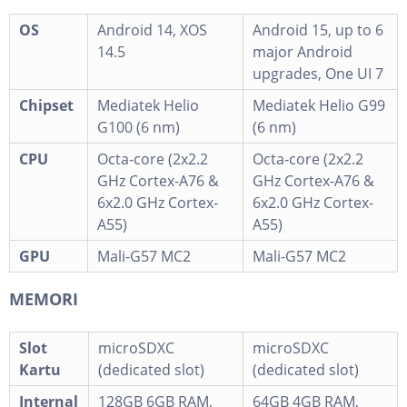
OS
Android 14, XOS
Android 15, up to 6
14.5
major Android
upgrades, One UI 7
Chipset
Mediatek Helio
Mediatek Helio G99
G100 (6 nm)
(6 nm)
CPU
Octa-core (2x2.2
Octa-core (2x2.2
GHz Cortex-A76 &
GHz Cortex-A76 &
6x2.0 GHz Cortex-
6x2.0 GHz Cortex-
A55)
A55)
GPU
Mali-G57 MC2
Mali-G57 MC2
MEMORI
Slot
microSDXC
microSDXC
Kartu
(dedicated slot)
(dedicated slot)
Internal
128GB 6GB RAM,
64GB 4GB RAM,