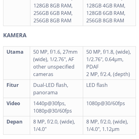
128GB 8GB RAM,
128GB 4GB RAM,
256GB 6GB RAM,
128GB 6GB RAM,
256GB 8GB RAM
256GB 8GB RAM
KAMERA
Utama
50 MP, f/1.6, 27mm
50 MP, f/1.8, (wide),
(wide), 1/2.76", AF
1/2.76", 0.64µm,
other unspecified
PDAF
cameras
2 MP, f/2.4, (depth)
Fitur
Dual-LED flash,
LED flash
panorama
Video
1440p@30fps,
1080p@30/60fps
1080p@30/60fps
Depan
8 MP, f/2.0, (wide),
8 MP, f/2.0, (wide),
1/4.0"
1/4.0", 1.12µm