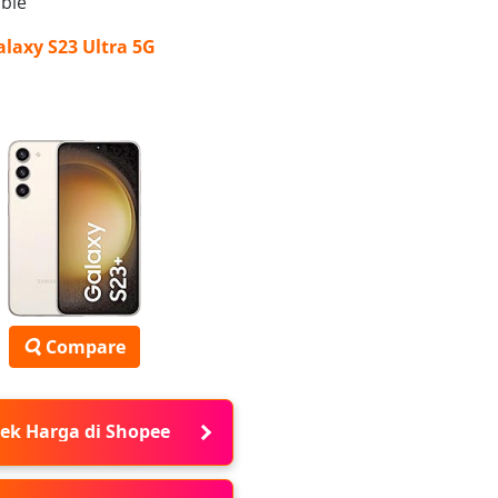
able
laxy S23 Ultra 5G
Compare
ek Harga di Shopee