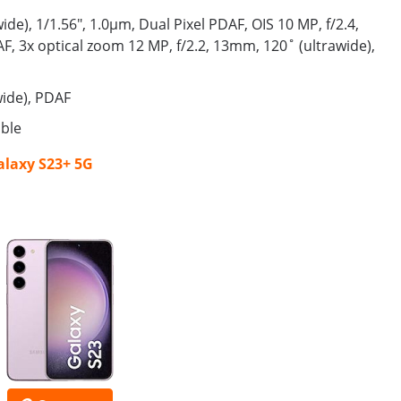
e), 1/1.56", 1.0µm, Dual Pixel PDAF, OIS 10 MP, f/2.4,
F, 3x optical zoom 12 MP, f/2.2, 13mm, 120˚ (ultrawide),
ide), PDAF
able
laxy S23+ 5G