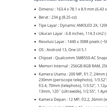
Dimensi : 163.4 x 78.1 x 8.9 mm (6.43 x 
Berat : 234 g (8.25 oz)
Tipe Layar : Dynamic AMOLED 2X, 120H
Ukuran Layar : 6.8 inches, 114.3 cm2 
Resolusi Layar : 1440 x 3088 pixels (~5
OS : Android 13, One UI 5.1
Chipset : Qualcomm SM8550-AC Snapd
Memori Internal : 256GB 8GB RAM, 
Kamera Utama : 200 MP, f/1.7, 24mm (wi
230mm (periscope telephoto), 1/3.52",
f/2.4, 70mm (telephoto), 1/3.52", 1.12µ
13mm, 120˚ (ultrawide), 1/2.55", 1.4µ
Kamera Depan : 12 MP, f/2.2, 26mm (w