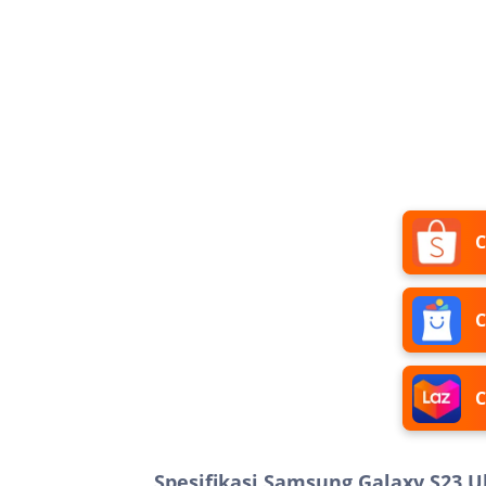
C
C
C
Spesifikasi Samsung Galaxy S23 U