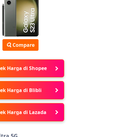
Compare
ek Harga di Shopee
ek Harga di Blibli
ek Harga di Lazada
ltra 5G