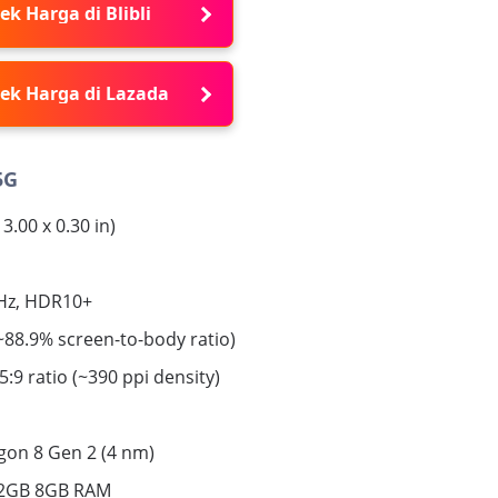
ek Harga di Blibli
ek Harga di Lazada
5G
3.00 x 0.30 in)
0Hz, HDR10+
(~88.9% screen-to-body ratio)
5:9 ratio (~390 ppi density)
on 8 Gen 2 (4 nm)
12GB 8GB RAM