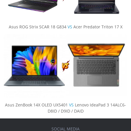
Asus ROG Strix SCAR 18 G834
VS
Acer Predator Triton 17 X
Asus ZenBook 14X OLED UX5401
VS
Lenovo IdeaPad 3 14ALC6-
D8ID / D9ID / DAID
SOCIAL MEDIA