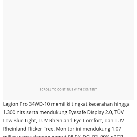
SCROLL TO CONTINUE WITH CONTENT
Legion Pro 34WD-10 memiliki tingkat kecerahan hingga
1.300 nits serta mendukung Eyesafe Display 2.0, TÜV
Low Blue Light, TÜV Rheinland Eye Comfort, dan TÜV
Rheinland Flicker Free. Monitor ini mendukung 1,07
miliar warna dengan gamut 98,5% DCI-P3, 99% sRGB,