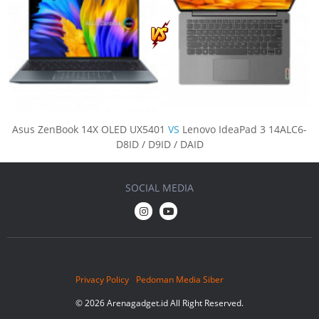
Asus ZenBook 14X OLED UX5401
VS
Lenovo IdeaPad 3 14ALC6-
D8ID / D9ID / DAID
SOCIAL MEDIA
Privacy Policy
Pedoman Media Siber
© 2026 Arenagadget.id All Right Reserved.